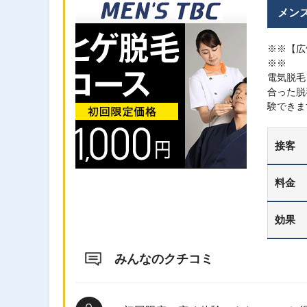
メン
※※【広
※※
電気脱毛
合った脱
験できま
接客
料金
効果
みんなのクチコミ