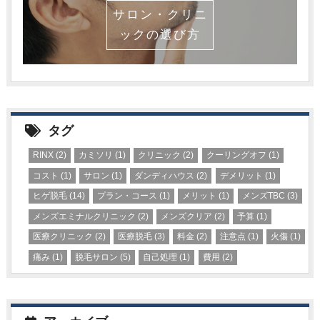
サロン・クリニ
ックの選び方
タグ
RINX
(2)
カミソリ
(1)
クリニック
(2)
クーリングオフ
(1)
コスト
(1)
サロン
(1)
ダンディハウス
(2)
デメリット
(1)
ヒゲ脱毛
(14)
プラン・コース
(1)
メリット
(1)
メンズTBC
(3)
メンズエミナルクリニック
(2)
メンズクリア
(2)
予算
(1)
医療クリニック
(2)
医療脱毛
(3)
料金
(2)
注意点
(1)
火傷
(1)
痛み
(1)
脱毛サロン
(5)
自己処理
(1)
費用
(2)